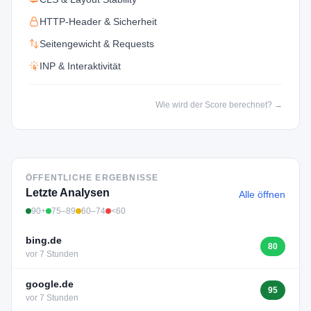
HTTP-Header & Sicherheit
Seitengewicht & Requests
INP & Interaktivität
Wie wird der Score berechnet? →
ÖFFENTLICHE ERGEBNISSE
Letzte Analysen
Alle öffnen
90+
75–89
60–74
<60
bing.de
80
vor 7 Stunden
google.de
95
vor 7 Stunden