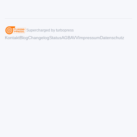
Supercharged by turbopress
Kontakt
Blog
Changelog
Status
AGB
AVV
Impressum
Datenschutz