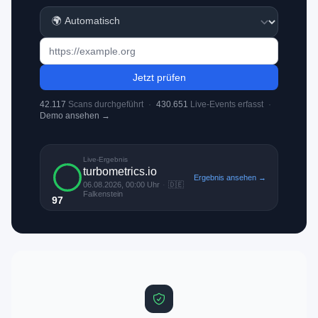
Jetzt prüfen
42.117
Scans durchgeführt
·
430.651
Live-Events erfasst
·
Demo ansehen →
Live-Ergebnis
turbometrics.io
Ergebnis ansehen →
06.08.2026, 00:00 Uhr
·
🇩🇪
Falkenstein
97